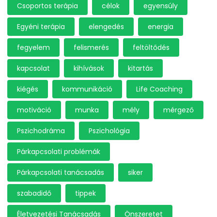
Csoportos terápia
célok
egyensúly
Egyéni terápia
elengedés
energia
fegyelem
felismerés
feltöltődés
kapcsolat
kihívások
kitartás
kiégés
kommunikáció
Life Coaching
motiváció
munka
mély
mérgező
Pszichodráma
Pszichológia
Párkapcsolati problémák
Párkapcsolati tanácsadás
siker
szabadidő
tippek
Életvezetési Tanácsadás
Önszeretet