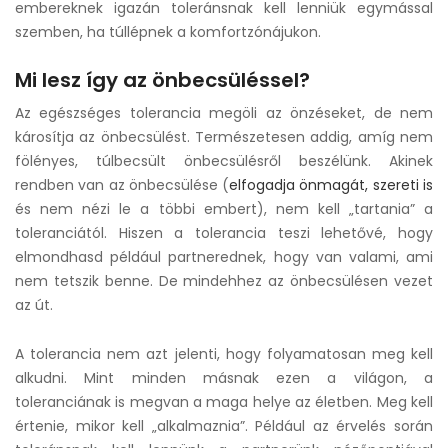
embereknek igazán toleránsnak kell lenniük egymással
szemben, ha túllépnek a komfortzónájukon.
Mi lesz így az önbecsüléssel?
Az egészséges tolerancia megöli az önzéseket, de nem
károsítja az önbecsülést. Természetesen addig, amíg nem
fölényes, túlbecsült önbecsülésről beszélünk. Akinek
rendben van az önbecsülése (
elfogadja önmagát, szereti is
és nem nézi le a többi embert), nem kell „tartania” a
toleranciától. Hiszen a tolerancia teszi lehetővé, hogy
elmondhasd például partnerednek, hogy van valami, ami
nem tetszik benne. De mindehhez az önbecsülésen vezet
az út.
A tolerancia nem azt jelenti, hogy folyamatosan meg kell
alkudni. Mint minden másnak ezen a világon, a
toleranciának is megvan a maga helye az életben. Meg kell
értenie, mikor kell „alkalmaznia”. Például az érvelés során