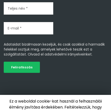
Adataidat bizalmasan kezeljük, és csak azokkal a harmadik
felekkel osztjuk meg, amelyek lehetővé teszik ezt a
szolgáltatást.
Olvasd el adatvédelmi irányelveinket.
Minden jog fenntartva 2019-2026 - Nagy Zsolt NZS Life |
Ez a weboldal cookie-kat használ a felhasználói
Weboldal készítés: AdNet Media Kft.
élmény javítása érdekében. Feltételezzük, hogy