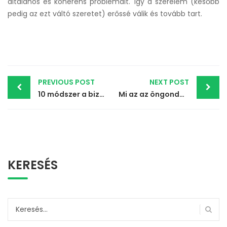
általános és koherens problémáit. Így a szerelem (később
pedig az ezt váltó szeretet) erőssé válik és tovább tart.
Post
PREVIOUS POST
NEXT POST
10 módszer a bizalom kiépítéséhez
Mi az az öngondoskodás és miért annyira fontos?
navigation
KERESÉS
Keresés: