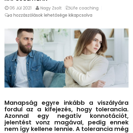
06
Júl 2021
Nagy Zsolt
Life coaching
A
a hozzászólások lehetősége kikapcsolva
tolerancia
fontossága
egy
kapcsolatban
bejegyzéshez
Manapság egyre inkább a viszályára
fordul az a kifejezés, hogy tolerancia.
Azonnal egy negatív konnotációt,
jelentést vonz magával, pedig ennek
nem így kellene lennie. A tolerancia még