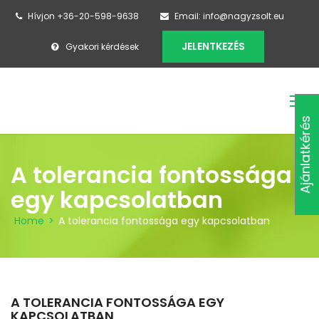
Hívjon +36-20-598-9638
Email: info@nagyzsolt.eu
JELENTKEZÉS
Gyakori kérdések
Ajánlatkérés
A tolerancia fontossága
egy kapcsolatban
Home
>
A tolerancia fontossága egy kapcsolatban
A TOLERANCIA FONTOSSÁGA EGY
KAPCSOLATBAN