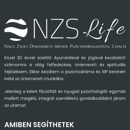
Közel 30 évvel ezelőtt Ayurvédával és jógával kezdődött
számomra a világ felfedezése, önismereti és spirituális
fejlődésem. Ekkor kezdtem a pszichodráma és KIP keretein
belül az önismereti munkába.
Jelenleg a keleti filozófiát és nyugati pszichológiát egymás
mellett megélő, integrál szemléletű gondolkodóként járom
az utamat.
AMIBEN SEGÍTHETEK