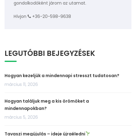
gondolkodóként járom az utamat.
Hívjon
+36-20-598-9638
LEGUTÓBBI BEJEGYZÉSEK
Hogyan kezeljük a mindennapi stresszt tudatosan?
március 11, 2026
Hogyan találjuk meg a kis örömöket a
mindennapokban?
március 5, 2026
Tavaszi megújulás – ideje újraéledni