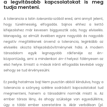
a legvitásabb kapcsolatokat is meg
tudja menteni.
A tolerancia a latin
tolerantia
szóból ered, ami annyit jelent,
hogy türelmesség, elfogadás. Sajnos ehhez a kettő
kifejezéshez már kevesen biggyesztik oda, hogy elviselés.
Manapság, az elmúlt években egyre nagyobb és nagyobb
negatív megítélésnek örvend a tolerancia, leginkább az
elviselés okozta kifejezésbővítménynek hála. A modern
társadalom egyik legnagyobb rákfenéje az én-
központúság, ami a mindenkori
én-t
helyezi fölényesen az
első helyre. Emiatt a mások iránti elfogadás kevésbé vagy
sehogy se tud érvényesülni.
Ez pedig hatalmas baj! Nem pusztán abból kiindulva, hogy a
tolerancia a szőnyeg szélére sodródott kapcsolatokat tud
megmenteni, hanem a társadalmi normák miatt is. Az
ember társas lény, és ahogy szüksége van egyedüllétre,
úgy a többi ember szeretetére is. Akár verbálisan (pl.