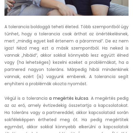
A tolerancia boldoggá teheti életed. Több szempontból úgy
tűnhet, hogy a tolerancia csak árthat az önértékelésnek,
mert „mindig egyet kell értenem a párommal”. De ez nem
igaz! Nézd meg ezt a másik szempontból. Ha neked is
vannak „hibáid”, akkor sokkal könnyebb lesz együtt élned
vagy (ha lehetséges) kezelni ezeket a problémákat, ha a
partnered nagyon toleráns. Márpedig hibái mindenkinek
vannak, ezért (is) vagyunk emberek. A tolerancia segít
enyhíteni a problémák okozta nyomást.
Végül is a tolerancia
a megértés kulcsa
. A megértés pedig
az az erő, amely évtizedekig összetartja a kapcsolatokat.
Ha toleráns vagy a partnereddel, akkor kapcsolataid során
sokféleképpen értheted meg őt. Ha pedig megértitek
egymást, akkor sokkal könnyebb elkerülni a kapcsolatok