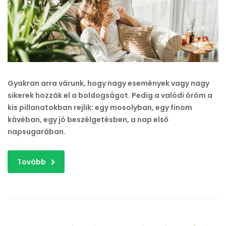
a
mindennapokban?
bejegyzéshez
Gyakran arra várunk, hogy nagy események vagy nagy
sikerek hozzák el a boldogságot. Pedig a valódi öröm a
kis pillanatokban rejlik: egy mosolyban, egy finom
kávéban, egy jó beszélgetésben, a nap első
napsugarában.
Tovább