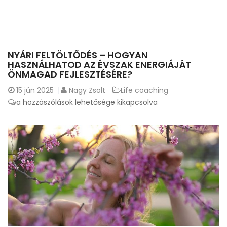
NYÁRI FELTÖLTŐDÉS – HOGYAN
HASZNÁLHATOD AZ ÉVSZAK ENERGIÁJÁT
ÖNMAGAD FEJLESZTÉSÉRE?
15
jún 2025
Nagy Zsolt
Life coaching
Nyári
a hozzászólások lehetősége kikapcsolva
feltöltődés
–
Hogyan
használhatod
az
évszak
energiáját
önmagad
fejlesztésére?
bejegyzéshez