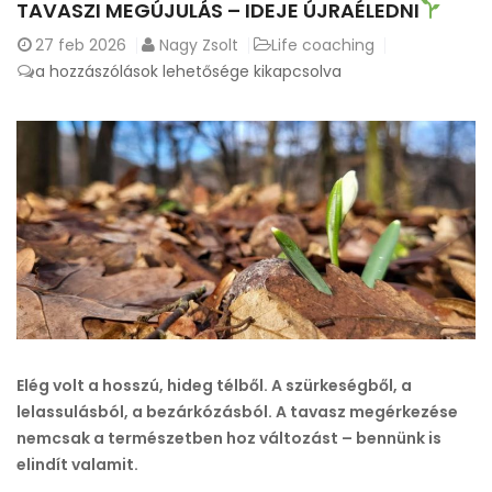
TAVASZI MEGÚJULÁS – IDEJE ÚJRAÉLEDNI
27
feb 2026
Nagy Zsolt
Life coaching
Tavaszi
a hozzászólások lehetősége kikapcsolva
megújulás
–
ideje
újraéledni
bejegyzéshez
Elég volt a hosszú, hideg télből. A szürkeségből, a
lelassulásból, a bezárkózásból. A tavasz megérkezése
nemcsak a természetben hoz változást – bennünk is
elindít valamit.