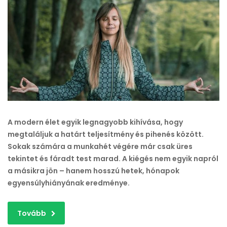
megtalálása
a
munka
és
a
szabadidő
között
–
tippek
a
A modern élet egyik legnagyobb kihívása, hogy
kiégés
megtaláljuk a határt teljesítmény és pihenés között.
ellen
Sokak számára a munkahét végére már csak üres
bejegyzéshez
tekintet és fáradt test marad. A kiégés nem egyik napról
a másikra jön – hanem hosszú hetek, hónapok
egyensúlyhiányának eredménye.
Tovább