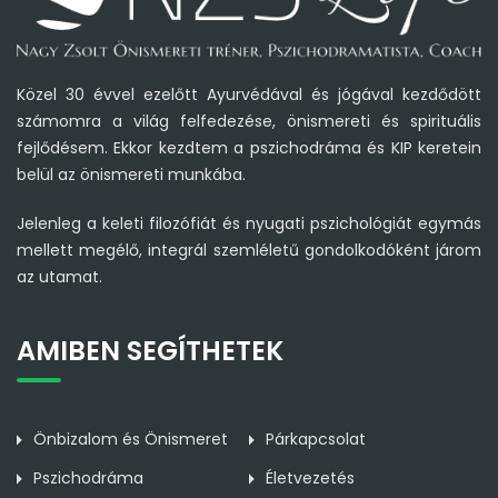
Közel 30 évvel ezelőtt Ayurvédával és jógával kezdődött
számomra a világ felfedezése, önismereti és spirituális
fejlődésem. Ekkor kezdtem a pszichodráma és KIP keretein
belül az önismereti munkába.
Jelenleg a keleti filozófiát és nyugati pszichológiát egymás
mellett megélő, integrál szemléletű gondolkodóként járom
az utamat.
AMIBEN SEGÍTHETEK
Önbizalom és Önismeret
Párkapcsolat
Pszichodráma
Életvezetés