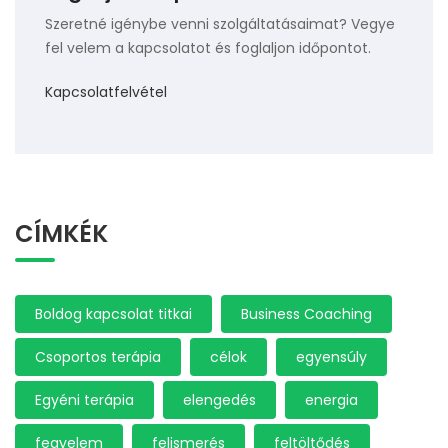
Szeretné igénybe venni szolgáltatásaimat? Vegye
fel velem a kapcsolatot és foglaljon időpontot.
Kapcsolatfelvétel
CÍMKÉK
Boldog kapcsolat titkai
Business Coaching
Csoportos terápia
célok
egyensúly
Egyéni terápia
elengedés
energia
fegyelem
felismerés
feltöltődés