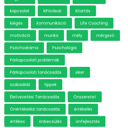
kapcsolat
kihívások
kitartás
kiégés
kommunikáció
Life Coaching
motiváció
munka
mély
mérgező
Pszichodráma
Pszichológia
Párkapcsolati problémák
Párkapcsolati tanácsadás
siker
szabadidő
tippek
Életvezetési Tanácsadás
Önszeretet
Önértékelési tanácsadás
értékelés
értékes
önbecsülés
önfejlesztés