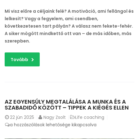
Mi visz előre a céljaink felé? A motiváció, ami fellángol és
lelkesít? Vagy a fegyelem, ami csendben,
következetesen tart pályán? A válasz nem fekete-fehér.
A siker mögött mindkettő ott van – de más időben, más
szerepben.
Tovább
AZ EGYENSÚLY MEGTALÁLÁSA A MUNKA ÉS A
SZABADIDŐ KÖZÖTT – TIPPEK A KIÉGÉS ELLEN
22
jún 2025
Nagy Zsolt
Life coaching
Az
a hozzászólások lehetősége kikapcsolva
egyensúly