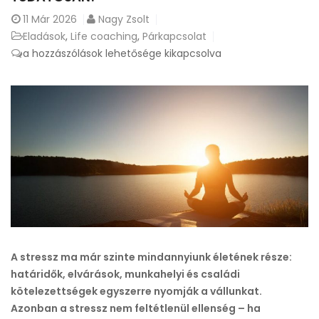
11
Már 2026
Nagy Zsolt
Eladások
,
Life coaching
,
Párkapcsolat
Hogyan
a hozzászólások lehetősége kikapcsolva
kezeljük
a
mindennapi
stresszt
tudatosan?
bejegyzéshez
A stressz ma már szinte mindannyiunk életének része:
határidők, elvárások, munkahelyi és családi
kötelezettségek egyszerre nyomják a vállunkat.
Azonban a stressz nem feltétlenül ellenség – ha