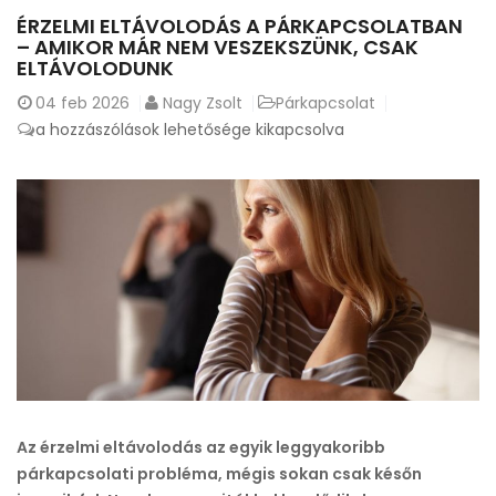
ÉRZELMI ELTÁVOLODÁS A PÁRKAPCSOLATBAN
– AMIKOR MÁR NEM VESZEKSZÜNK, CSAK
ELTÁVOLODUNK
04
feb 2026
Nagy Zsolt
Párkapcsolat
Érzelmi
a hozzászólások lehetősége kikapcsolva
eltávolodás
a
párkapcsolatban
–
amikor
már
nem
veszekszünk,
csak
eltávolodunk
bejegyzéshez
Az érzelmi eltávolodás az egyik leggyakoribb
párkapcsolati probléma, mégis sokan csak későn