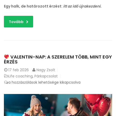
Egy halk, de határozott érzést:
itt az idő újrakezdeni.
Tovább
VALENTIN-NAP: A SZERELEM TÖBB, MINT EGY
ÉRZÉS
17
feb 2026
Nagy Zsolt
Life coaching
,
Párkapcsolat
a hozzászólások lehetősége kikapcsolva
Valentin-
nap:
a
szerelem
több,