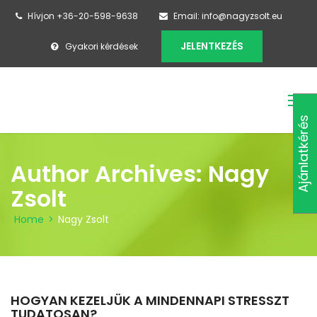
Hívjon +36-20-598-9638
Email: info@nagyzsolt.eu
JELENTKEZÉS
Gyakori kérdések
Ajánlatkérés
Author Archives: Nagy
Zsolt
Home
>
Nagy Zsolt
HOGYAN KEZELJÜK A MINDENNAPI STRESSZT
TUDATOSAN?