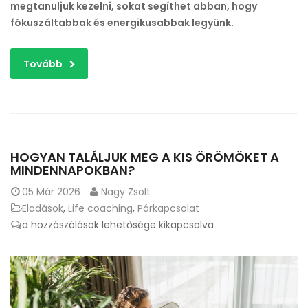
megtanuljuk kezelni, sokat segíthet abban, hogy
fókuszáltabbak és energikusabbak legyünk.
Tovább
HOGYAN TALÁLJUK MEG A KIS ÖRÖMÖKET A
MINDENNAPOKBAN?
05
Már 2026
Nagy Zsolt
Eladások
,
Life coaching
,
Párkapcsolat
Hogyan
a hozzászólások lehetősége kikapcsolva
találjuk
meg
a
kis
örömöket