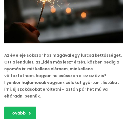
az
éved
tervezhető
és
igazán
a
tiéd?
bejegyzéshez
Az év eleje sokszor hoz magával egy furcsa kettősséget.
Ott a lendület, az „idén más lesz” érzés, közben pedig a
nyomás is: mit kellene elérnem, min kellene
változtatnom, hogyan ne csússzon el ez az év is?
Ilyenkor hajlamosak vagyunk célokat gyártani, listákat
írni, új szokásokat erőltetni – aztán pár hét múlva
elfáradni bennük.
Tovább