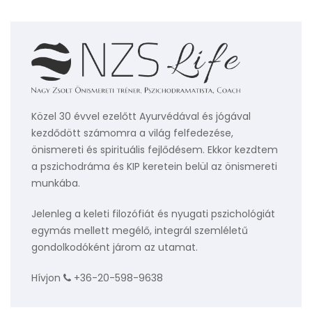
Közel 30 évvel ezelőtt Ayurvédával és jógával
kezdődött számomra a világ felfedezése,
önismereti és spirituális fejlődésem. Ekkor kezdtem
a pszichodráma és KIP keretein belül az önismereti
munkába.
Jelenleg a keleti filozófiát és nyugati pszichológiát
egymás mellett megélő, integrál szemléletű
gondolkodóként járom az utamat.
Hívjon
+36-20-598-9638