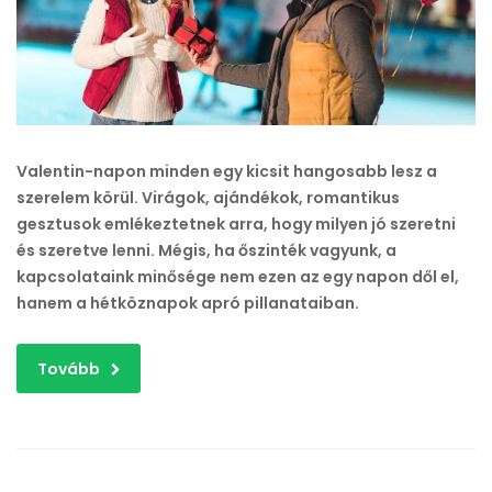
mint
egy
érzés
bejegyzéshez
Valentin-napon minden egy kicsit hangosabb lesz a
szerelem körül. Virágok, ajándékok, romantikus
gesztusok emlékeztetnek arra, hogy milyen jó szeretni
és szeretve lenni. Mégis, ha őszinték vagyunk, a
kapcsolataink minősége nem ezen az egy napon dől el,
hanem a hétköznapok apró pillanataiban.
Tovább