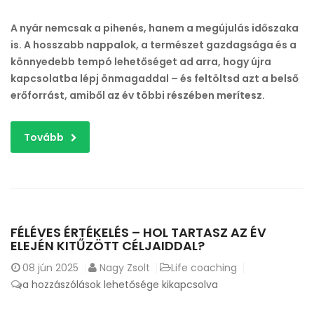
A nyár nemcsak a pihenés, hanem a megújulás időszaka
is. A hosszabb nappalok, a természet gazdagsága és a
könnyedebb tempó lehetőséget ad arra, hogy újra
kapcsolatba lépj önmagaddal – és feltöltsd azt a belső
erőforrást, amiből az év többi részében merítesz.
Tovább
FÉLÉVES ÉRTÉKELÉS – HOL TARTASZ AZ ÉV
ELEJÉN KITŰZÖTT CÉLJAIDDAL?
08
jún 2025
Nagy Zsolt
Life coaching
Féléves
a hozzászólások lehetősége kikapcsolva
értékelés