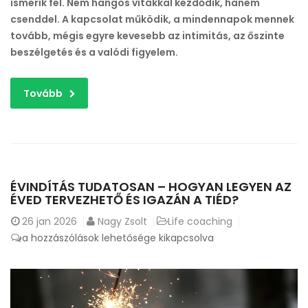
ismerik fel. Nem hangos vitákkal kezdődik, hanem
csenddel. A kapcsolat működik, a mindennapok mennek
tovább, mégis egyre kevesebb az intimitás, az őszinte
beszélgetés és a valódi figyelem.
Tovább
ÉVINDÍTÁS TUDATOSAN – HOGYAN LEGYEN AZ
ÉVED TERVEZHETŐ ÉS IGAZÁN A TIÉD?
26
jan 2026
Nagy Zsolt
Life coaching
Évindítás
a hozzászólások lehetősége kikapcsolva
tudatosan
–
hogyan
legyen