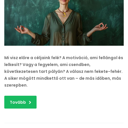
motiváció?
bejegyzéshez
Mi visz előre a céljaink felé? A motiváció, ami fellángol és
lelkesít? Vagy a fegyelem, ami csendben,
következetesen tart pályán? A válasz nem fekete-fehér.
A siker mögött mindkettő ott van – de más időben, más
szerepben.
Tovább