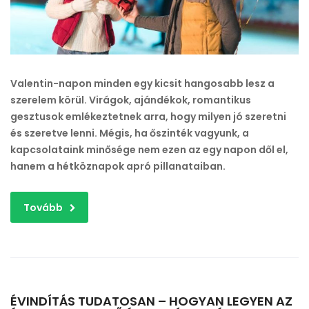
egy
érzés
bejegyzéshez
Valentin-napon minden egy kicsit hangosabb lesz a
szerelem körül. Virágok, ajándékok, romantikus
gesztusok emlékeztetnek arra, hogy milyen jó szeretni
és szeretve lenni. Mégis, ha őszinték vagyunk, a
kapcsolataink minősége nem ezen az egy napon dől el,
hanem a hétköznapok apró pillanataiban.
Tovább
ÉVINDÍTÁS TUDATOSAN – HOGYAN LEGYEN AZ