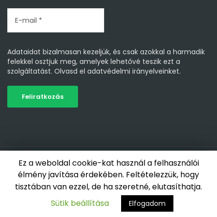
Adataidat bizalmasan kezeljük, és csak azokkal a harmadik
felekkel osztjuk meg, amelyek lehetővé teszik ezt a
szolgáltatást.
Olvasd el adatvédelmi irányelveinket.
Minden jog fenntartva 2019-2026 - Nagy Zsolt NZS Life |
Ez a weboldal cookie-kat használ a felhasználói
Weboldal készítés: AdNet Media Kft.
élmény javítása érdekében. Feltételezzük, hogy
tisztában van ezzel, de ha szeretné, elutasíthatja.
Adatkezelési nyilatkozat
Jelentkezés
GYIK
Sütik beállítása
Elfogadom
Ügyfélszolgálat