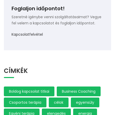
Foglaljon időpontot!
Szeretné igénybe venni szolgáltatásaimat? Vegye
fel velem a kapcsolatot és foglaljon időpontot.
Kapcsolatfelvétel
CÍMKÉK
Boldog kapcsolat titkai
Business Coaching
Csoportos terápia
célok
egyensúly
Egyéni terápia
elengedés
energia