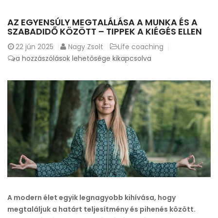
AZ EGYENSÚLY MEGTALÁLÁSA A MUNKA ÉS A
SZABADIDŐ KÖZÖTT – TIPPEK A KIÉGÉS ELLEN
22
jún 2025
Nagy Zsolt
Life coaching
Az
a hozzászólások lehetősége kikapcsolva
egyensúly
megtalálása
a
munka
és
a
szabadidő
között
–
tippek
a
A modern élet egyik legnagyobb kihívása, hogy
kiégés
megtaláljuk a határt teljesítmény és pihenés között.
ellen