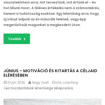
visszatekinteni arra, mit terveztünk, mit értünk el – és
hol állunk most. A féléves értékelés nem a számonkérés,
hanem a tudatosság eszköze. Egy lehetőség arra, hogy
új irányt adjunk az év második felének, vagy épp
megerősítsük magunkat a megkezdett úton.
Tovább
JÚNIUS – MOTIVÁCIÓ ÉS KITARTÁS A CÉLJAID
ELÉRÉSÉBEN
01
jún 2025
Nagy Zsolt
Life coaching
Június
a hozzászólások lehetősége kikapcsolva
–
Motiváció
és