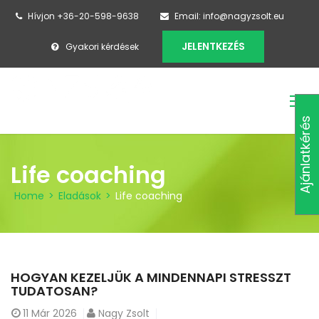
Hívjon +36-20-598-9638
Email: info@nagyzsolt.eu
JELENTKEZÉS
Gyakori kérdések
Ajánlatkérés
Life coaching
Home
>
Eladások
>
Life coaching
HOGYAN KEZELJÜK A MINDENNAPI STRESSZT
TUDATOSAN?
11
Már 2026
Nagy Zsolt