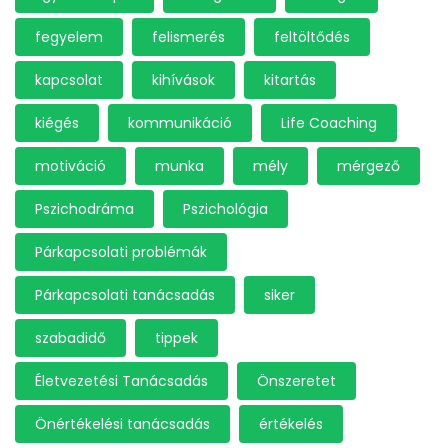
fegyelem
felismerés
feltöltődés
kapcsolat
kihívások
kitartás
kiégés
kommunikáció
Life Coaching
motiváció
munka
mély
mérgező
Pszichodráma
Pszichológia
Párkapcsolati problémák
Párkapcsolati tanácsadás
siker
szabadidő
tippek
Életvezetési Tanácsadás
Önszeretet
Önértékelési tanácsadás
értékelés