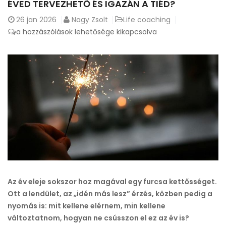
ÉVED TERVEZHETŐ ÉS IGAZÁN A TIÉD?
26
jan 2026
Nagy Zsolt
Life coaching
Évindítás
a hozzászólások lehetősége kikapcsolva
tudatosan
–
hogyan
legyen
az
éved
tervezhető
és
igazán
a
tiéd?
bejegyzéshez
Az év eleje sokszor hoz magával egy furcsa kettősséget.
Ott a lendület, az „idén más lesz” érzés, közben pedig a
nyomás is: mit kellene elérnem, min kellene
változtatnom, hogyan ne csússzon el ez az év is?