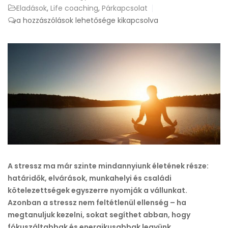
Eladások
,
Life coaching
,
Párkapcsolat
Hogyan
a hozzászólások lehetősége kikapcsolva
kezeljük
a
mindennapi
stresszt
tudatosan?
bejegyzéshez
A stressz ma már szinte mindannyiunk életének része:
határidők, elvárások, munkahelyi és családi
kötelezettségek egyszerre nyomják a vállunkat.
Azonban a stressz nem feltétlenül ellenség – ha
megtanuljuk kezelni, sokat segíthet abban, hogy
fókuszáltabbak és energikusabbak legyünk.