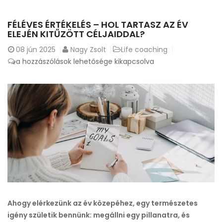
FÉLÉVES ÉRTÉKELÉS – HOL TARTASZ AZ ÉV
ELEJÉN KITŰZÖTT CÉLJAIDDAL?
08
jún 2025
Nagy Zsolt
Life coaching
Féléves
a hozzászólások lehetősége kikapcsolva
értékelés
–
Hol
tartasz
az
év
elején
kitűzött
céljaiddal?
bejegyzéshez
Ahogy elérkezünk az év közepéhez, egy természetes
igény születik bennünk: megállni egy pillanatra, és