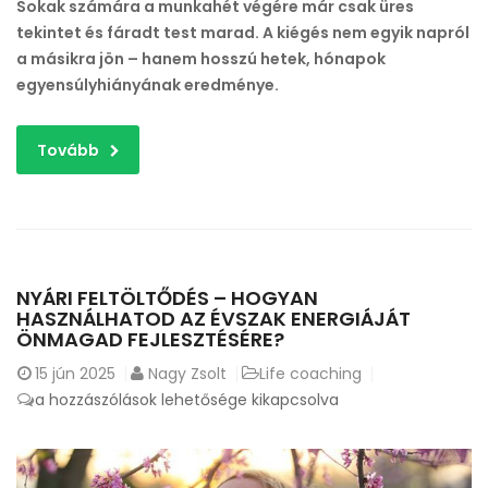
Sokak számára a munkahét végére már csak üres
bejegyzéshez
tekintet és fáradt test marad. A kiégés nem egyik napról
a másikra jön – hanem hosszú hetek, hónapok
egyensúlyhiányának eredménye.
Tovább
NYÁRI FELTÖLTŐDÉS – HOGYAN
HASZNÁLHATOD AZ ÉVSZAK ENERGIÁJÁT
ÖNMAGAD FEJLESZTÉSÉRE?
15
jún 2025
Nagy Zsolt
Life coaching
Nyári
a hozzászólások lehetősége kikapcsolva
feltöltődés
–
Hogyan