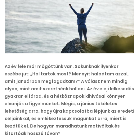
kitartás
a
céljaid
elérésében
bejegyzéshez
Az év fele már mögöttünk van. Sokunknak ilyenkor
eszébe jut: „Hol tartok most? Mennyit haladtam azzal,
amit januárban megfogadtam?” A válasz nem mindig
olyan, mint amit szeretnénk hallani. Az év eleji lelkesedés
gyakran elfárad, és a hétköznapok kihívásai könnyen
elvonják a figyelmünket. Mégis, a június tökéletes
lehetőség arra, hogy újra kapcsolatba lépjünk az eredeti
céljainkkal, és emlékeztessük magunkat arra, miért is
kezdtük el. De hogyan maradhatunk motiváltak és
kitartóak hosszú távon?