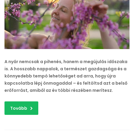
használhatod
az
évszak
energiáját
önmagad
fejlesztésére?
bejegyzéshez
A nyár nemcsak a pihenés, hanem a megújulás időszaka
is. A hosszabb nappalok, a természet gazdagsága és a
könnyedebb tempó lehetőséget ad arra, hogy újra
kapcsolatba lépj önmagaddal – és feltöltsd azt a belső
erőforrást, amiből az év többi részében merítesz.
Tovább