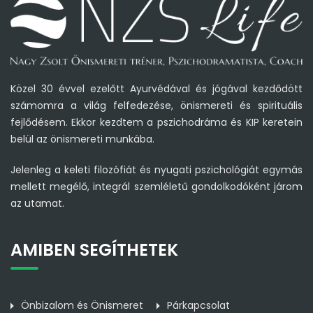
Közel 30 évvel ezelőtt Ayurvédával és jógával kezdődött
számomra a világ felfedezése, önismereti és spirituális
fejlődésem. Ekkor kezdtem a pszichodráma és KIP keretein
belül az önismereti munkába.
Jelenleg a keleti filozófiát és nyugati pszichológiát egymás
mellett megélő, integrál szemléletű gondolkodóként járom
az utamat.
AMIBEN SEGÍTHETEK
Önbizalom és Önismeret
Párkapcsolat