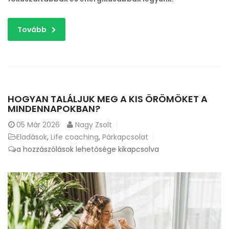
Tovább
HOGYAN TALÁLJUK MEG A KIS ÖRÖMÖKET A
MINDENNAPOKBAN?
05
Már 2026
Nagy Zsolt
Eladások
,
Life coaching
,
Párkapcsolat
Hogyan
a hozzászólások lehetősége kikapcsolva
találjuk
meg
a
kis
örömöket
a