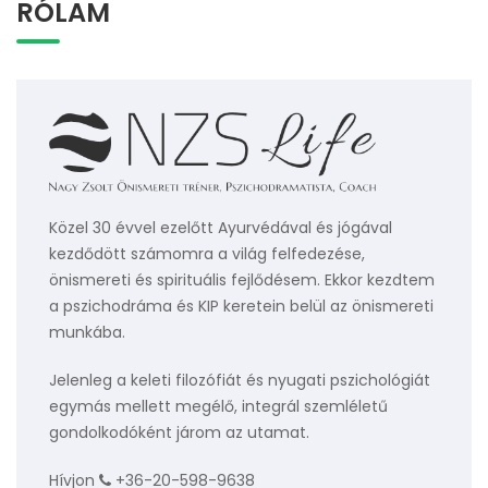
RÓLAM
Közel 30 évvel ezelőtt Ayurvédával és jógával
kezdődött számomra a világ felfedezése,
önismereti és spirituális fejlődésem. Ekkor kezdtem
a pszichodráma és KIP keretein belül az önismereti
munkába.
Jelenleg a keleti filozófiát és nyugati pszichológiát
egymás mellett megélő, integrál szemléletű
gondolkodóként járom az utamat.
Hívjon
+36-20-598-9638