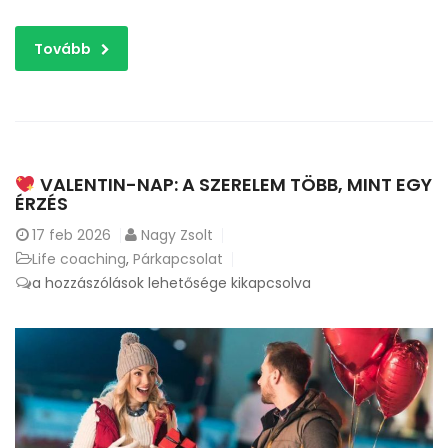
Tovább
VALENTIN-NAP: A SZERELEM TÖBB, MINT EGY
ÉRZÉS
17
feb 2026
Nagy Zsolt
Life coaching
,
Párkapcsolat
a hozzászólások lehetősége kikapcsolva
Valentin-
nap:
a
szerelem
több,
mint