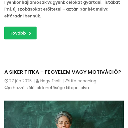
Ilyenkor hajlamosak vagyunk célokat gyártani, listákat
írni, új szokásokat erőltetni – aztán pár hét múlva
elfáradni bennük.
Tovább
A SIKER TITKA – FEGYELEM VAGY MOTIVÁCIÓ?
27
jún 2025
Nagy Zsolt
Life coaching
A
a hozzászólások lehetősége kikapcsolva
siker
titka
–
Fegyelem
vagy