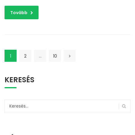
Tovább
1
2
…
10
KERESÉS
Keresés: