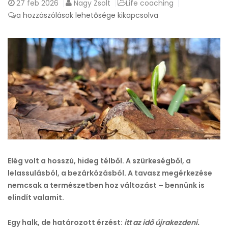
27
feb 2026
Nagy Zsolt
Life coaching
Tavaszi
a hozzászólások lehetősége kikapcsolva
megújulás
–
ideje
újraéledni
bejegyzéshez
Elég volt a hosszú, hideg télből. A szürkeségből, a
lelassulásból, a bezárkózásból. A tavasz megérkezése
nemcsak a természetben hoz változást – bennünk is
elindít valamit.
Egy halk, de határozott érzést:
itt az idő újrakezdeni.