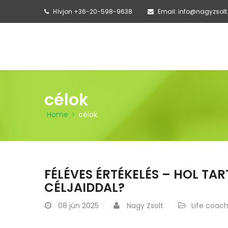
Hívjon +36-20-598-9638
Email: info@nagyzsolt
FŐOLDAL
AMI
célok
Home
>
célok
FÉLÉVES ÉRTÉKELÉS – HOL TAR
CÉLJAIDDAL?
08
jún 2025
Nagy Zsolt
Life coac