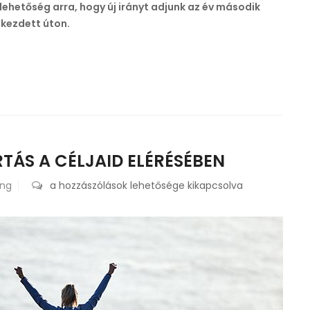
hetőség arra, hogy új irányt adjunk az év második
kezdett úton.
RTÁS A CÉLJAID ELÉRÉSÉBEN
ing
Június
a hozzászólások lehetősége kikapcsolva
–
Motiváció
és
kitartás
a
céljaid
elérésében