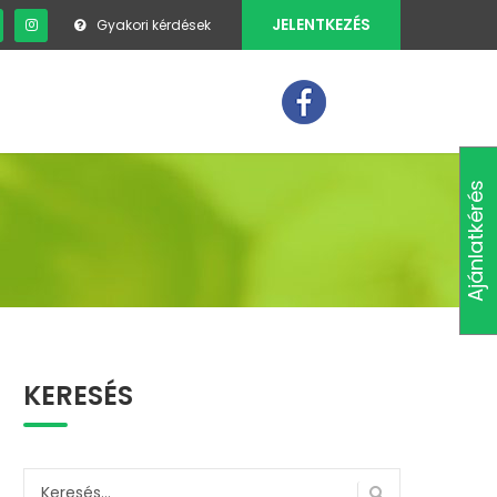
JELENTKEZÉS
Gyakori kérdések
MÉDIA
KAPCSOLAT
Ajánlatkérés
KERESÉS
Keresés: