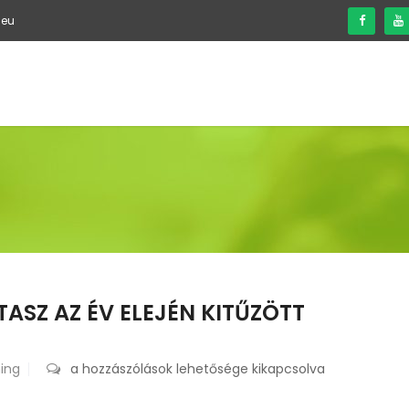
.eu
BEN SEGÍTHETEK
RÓLAM
JELENTKEZÉS
BLOG
TASZ AZ ÉV ELEJÉN KITŰZÖTT
hing
Féléves
a hozzászólások lehetősége kikapcsolva
értékelés