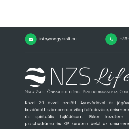
info@nagyzsolt.eu
+36
Közel 30 évvel ezelőtt Ayurvédával és jógáv
kezdődött számomra a világ felfedezése, önismere
és spirituális fejlődésem. Ekkor kezdtem
pszichodráma és KIP keretein belül az önismere