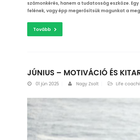
számonkérés, hanem a tudatosság eszköze. Egy le
felének, vagy épp megerősítsük magunkat a meg
Tovább
JÚNIUS – MOTIVÁCIÓ ÉS KITA
01
jún 2025
Nagy Zsolt
Life coach