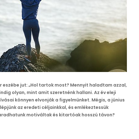
bejegyzéshez
r eszébe jut: „Hol tartok most? Mennyit haladtam azzal,
g olyan, mint amit szeretnénk hallani. Az év eleji
ívásai könnyen elvonják a figyelmünket. Mégis, a június
lépjünk az eredeti céljainkkal, és emlékeztessük
maradhatunk motiváltak és kitartóak hosszú távon?