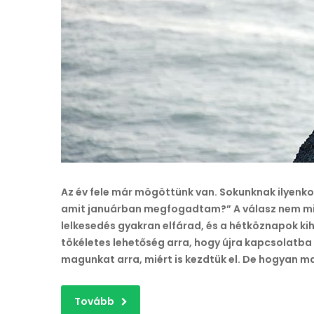
Az év fele már mögöttünk van. Sokunknak ilyenko
amit januárban megfogadtam?” A válasz nem mindi
lelkesedés gyakran elfárad, és a hétköznapok kih
tökéletes lehetőség arra, hogy újra kapcsolatba 
magunkat arra, miért is kezdtük el. De hogyan 
Tovább