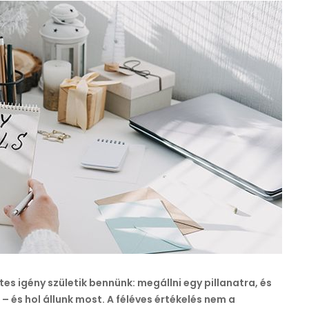
–
Hol
tartasz
az
év
elején
kitűzött
céljaiddal?
bejegyzéshez
s igény születik bennünk: megállni egy pillanatra, és
l – és hol állunk most. A féléves értékelés nem a