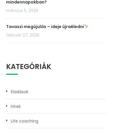
mindennapokban?
március 5, 2026
Tavaszi megújulás – ideje újraéledni
február 27, 2026
KATEGÓRIÁK
Eladások
Hírek
Life coaching