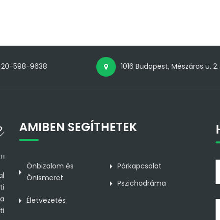
-20-598-9638
1016 Budapest, Mészáros u. 2.
AMIBEN SEGÍTHETEK
Önbizalom és
Párkapcsolat
al
Önismeret
Pszichodráma
ti
 a
Életvezetés
ti