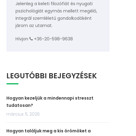
Jelenleg a keleti filozófiát és nyugati
pszichológiát egymás mellett megélő,
integrál szemléletű gondolkodóként
járom az utamat.
Hívjon
+36-20-598-9638
LEGUTÓBBI BEJEGYZÉSEK
Hogyan kezeljük a mindennapi stresszt
tudatosan?
március 11, 2026
Hogyan találjuk meg a kis örömöket a