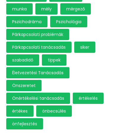
munka
mély
mérgező
Pszichodráma
Pszichológia
Párkapcsolati problémák
Párkapcsolati tanácsadás
siker
szabadidő
tippek
Életvezetési Tanácsadás
Önszeretet
Önértékelési tanácsadás
értékelés
értékes
önbecsülés
önfejlesztés