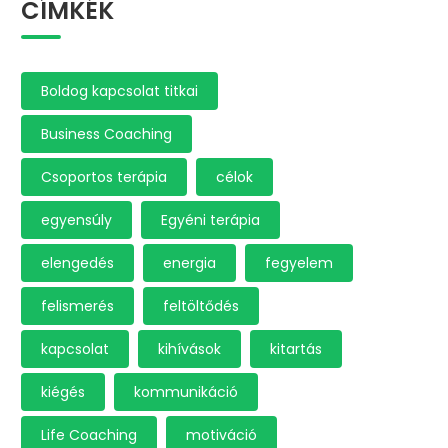
CÍMKÉK
Boldog kapcsolat titkai
Business Coaching
Csoportos terápia
célok
egyensúly
Egyéni terápia
elengedés
energia
fegyelem
felismerés
feltöltődés
kapcsolat
kihívások
kitartás
kiégés
kommunikáció
Life Coaching
motiváció