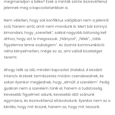
megmaradjon a béke? Ezek a minták szinte észrevétlenül
jelennek meg a kapcsolatainkban is.
Nem véletlen, hogy sok konfliktus valójában nem a jelenről
szól, hanem arról, amit nem mondunk ki. Mert bár könnyű
kimondani, hogy „szeretlek”, sokkal nagyobb bátorság kell
ahhoz, hogy azt is megosszuk: „hiányzol”, „félek”, „több
figyelemre lenne szükségem”. Az őszinte kommunikáció
néha kényelmetlen, mégis ez az, ami valódi közelséget
teremt.
Ahogy telik az idő, minden kapcsolat átalakul. A kezdeti
intenzív érzések természetes módon csendesednek, és
sokan ilyenkor megijednek, hogy „elmúlt a szerelem”. Pedig
gyakran nem a szerelem tűnik el, hanem a tudatosság.
Kevesebb figyelmet adunk, kevesebb időt szánunk
egymásra, és észrevétlenül eltávolodunk. Ilyenkor nem az a
kérdés, hogy mit érzünk, hanem az, hogy mit teszünk.