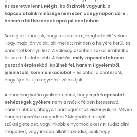
és szeretve lenni. Mégis, ha őszinték vagyunk, a
kapcsolataink minősége nem ezen az egy napon dől el,
hanem a hétköznapok apró pillanataiban.
Sokáig azt tanuljuk, hogy a szerelem „megtörténik” velünk.
Hogy majd jön valaki, aki mellett minden a helyére kerül, és
onnantól könnyű lesz. A valóság azonban sokkal emberibb
és sokkal tudatosabb. A
tartós, mély kapcsolatok nem
pusztán érzésekből épülnek fel, hanem figyelemből,
jelenlétből, kommunikációból
– és abból a döntésből,
hogy újra és újra egymást választjuk.
A coaching során gyakran kiderül, hogy
a párkapcsolati
nehézségek gyökere
nem a másik félben keresendő,
hanem abban, ahogyan önmagunkhoz viszonyulunk. Milyen
hangon beszélsz magadhoz? Meghallod a saját
szükségleteidet, vagy inkább elnyomod őket? Ki tudsz állni
magadért, vagy inkább alkalmazkodsz, csak hogy