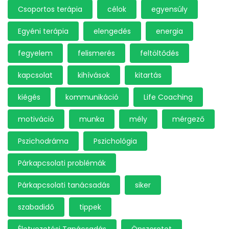
Csoportos terápia
célok
egyensúly
Egyéni terápia
elengedés
energia
fegyelem
felismerés
feltöltődés
kapcsolat
kihívások
kitartás
kiégés
kommunikáció
Life Coaching
motiváció
munka
mély
mérgező
Pszichodráma
Pszichológia
Párkapcsolati problémák
Párkapcsolati tanácsadás
siker
szabadidő
tippek
Életvezetési Tanácsadás
Önszeretet