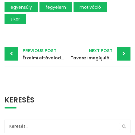
egyensúly
fegyelem
motiváció
siker
Post
PREVIOUS POST
NEXT POST
Érzelmi eltávolodás a párkapcsolatban – amikor már nem veszekszünk, csak eltávolodunk
Tavaszi megújulás – ideje újraéledni
navigation
KERESÉS
Keresés: