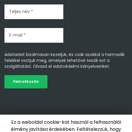
Adataidat bizalmasan kezeljük, és csak azokkal a harmadik
felekkel osztjuk meg, amelyek lehetővé teszik ezt a
szolgáltatást.
Olvasd el adatvédelmi irányelveinket.
Minden jog fenntartva 2019-2026 - Nagy Zsolt NZS Life |
Ez a weboldal cookie-kat használ a felhasználói
Weboldal készítés: AdNet Media Kft.
élmény javítása érdekében. Feltételezzük, hogy