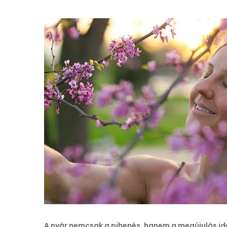
A nyár nemcsak a pihenés, hanem a megújulás id