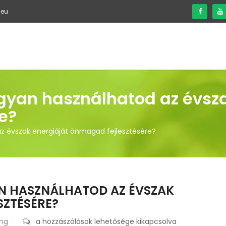
.eu
BEN SEGÍTHETEK
RÓLAM
JELENTKEZÉS
BLOG
ogyan használhatod az évsz
e?
az évszak energiáját önmagad fejlesztésére?
N HASZNÁLHATOD AZ ÉVSZAK
SZTÉSÉRE?
ing
Nyári
a hozzászólások lehetősége kikapcsolva