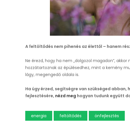
A feltöltődés nem pihenés az élettől – hanem ré
Ne érezd, hogy ha nem „dolgozol magadon”, akkor n
hozzátartoznak az épülésedhez, mint a kemény munk
lágy, megengedő oldala is.
Ha úgy érzed, segítségre van szükséged abban, 
fejlesztésére
,
nézd meg
hogyan tudunk együtt do
energia
feltöltődés
önfejlesztés