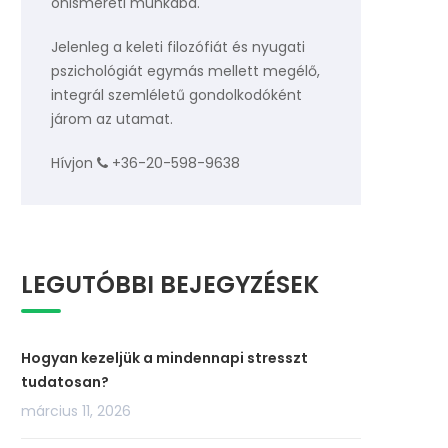
önismereti munkába.
Jelenleg a keleti filozófiát és nyugati
pszichológiát egymás mellett megélő,
integrál szemléletű gondolkodóként
járom az utamat.
Hívjon
+36-20-598-9638
LEGUTÓBBI BEJEGYZÉSEK
Hogyan kezeljük a mindennapi stresszt
tudatosan?
március 11, 2026