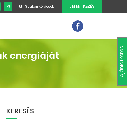
JELENTKEZÉS
Gyakori kérdések
MÉDIA
KAPCSOLAT
Ajánlatkérés
ak energiáját
KERESÉS