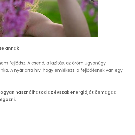
sze annak
em fejlődsz. A csend, a lazítás, az öröm ugyanúgy
a. A nyár arra hív, hogy emlékezz: a fejlődésnek van egy
hogyan h
asználhatod az évszak energiáját önmagad
lgozni.