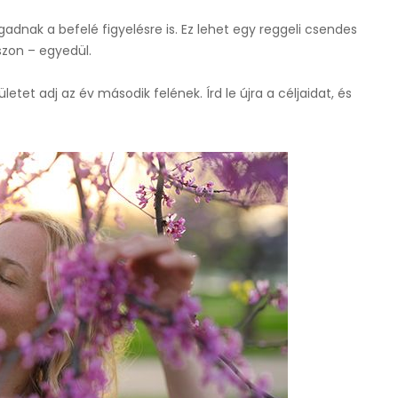
agadnak a befelé figyelésre is. Ez lehet egy reggeli csendes
szon – egyedül.
letet adj az év második felének. Írd le újra a céljaidat, és