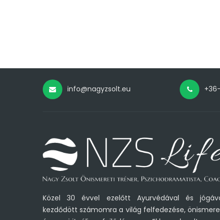
info@nagyzsolt.eu
+36
Közel 30 évvel ezelőtt Ayurvédával és jógáv
kezdődött számomra a világ felfedezése, önismere