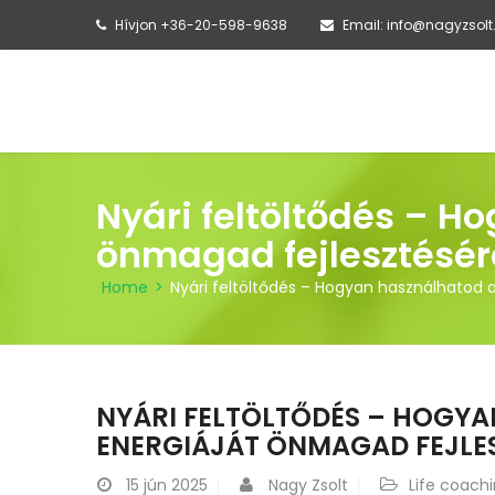
Hívjon +36-20-598-9638
Email: info@nagyzsolt
FŐOLDAL
AMI
Nyári feltöltődés – H
önmagad fejlesztésér
Home
>
Nyári feltöltődés – Hogyan használhatod 
NYÁRI FELTÖLTŐDÉS – HOGYA
ENERGIÁJÁT ÖNMAGAD FEJLE
15
jún 2025
Nagy Zsolt
Life coach