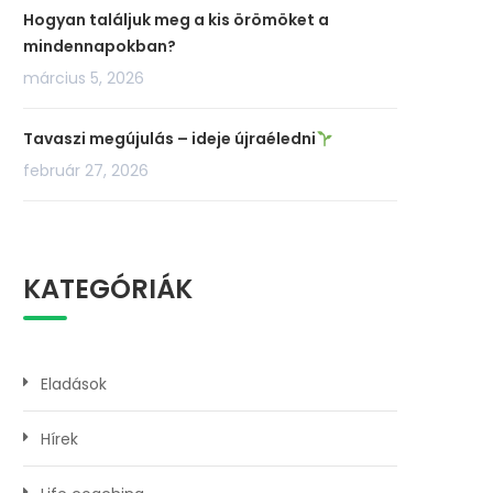
Hogyan találjuk meg a kis örömöket a
mindennapokban?
március 5, 2026
Tavaszi megújulás – ideje újraéledni
február 27, 2026
KATEGÓRIÁK
Eladások
Hírek