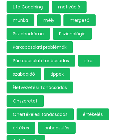
Life Coaching
motiváció
munka
mély
mérgező
Pszichodráma
Pszichológia
Párkapcsolati problémák
Párkapcsolati tanácsadás
siker
szabadidő
tippek
Életvezetési Tanácsadás
Önszeretet
Önértékelési tanácsadás
értékelés
értékes
önbecsülés