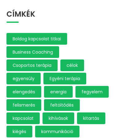
CÍMKÉK
Boldog kapcsolat titkai
Business Coaching
Csoportos terápia
célok
egyensúly
Egyéni terápia
elengedés
energia
fegyelem
felismerés
feltöltődés
kapcsolat
kihívások
kitartás
kiégés
kommunikáció