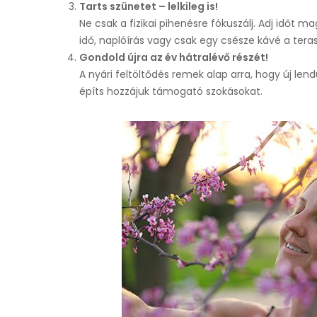
Tarts szünetet – lelkileg is!
Ne csak a fizikai pihenésre fókuszálj. Adj időt m
idő, naplóírás vagy csak egy csésze kávé a tera
Gondold újra az év hátralévő részét!
A nyári feltöltődés remek alap arra, hogy új lendü
építs hozzájuk támogató szokásokat.