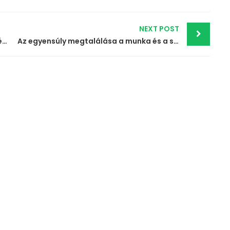
NEXT POST
Féléves értékelés – Hol tartasz az év elején kitűzött céljaiddal?
Az egyensúly megtalálása a munka és a szabadidő között – tippek a kiégés ellen