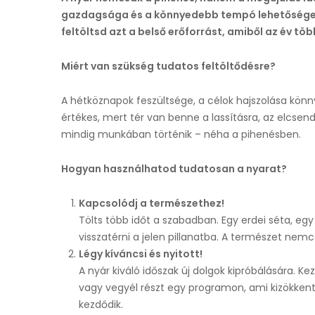
gazdagsága és a könnyedebb tempó lehetőséget 
feltöltsd azt a belső erőforrást, amiből az év tö
Miért van szükség tudatos feltöltődésre?
A hétköznapok feszültsége, a célok hajszolása könny
értékes, mert tér van benne a lassításra, az elcsen
mindig munkában történik – néha a pihenésben.
Hogyan használhatod tudatosan a nyarat?
Kapcsolódj a természethez!
Tölts több időt a szabadban. Egy erdei séta, e
visszatérni a jelen pillanatba. A természet nemc
Légy kíváncsi és nyitott!
A nyár kiváló időszak új dolgok kipróbálására. Kez
vagy vegyél részt egy programon, ami kizökkent
kezdődik.