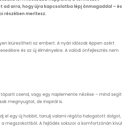
ad arra, hogy újra kapcsolatba lépj önmagaddal – és
bbi részében merítesz.
en kiüresítheti az embert. A nyári időszak éppen azért
desedésre és az új élményekre. A valódi önfejlesztés nem
gy tóparti csend, vagy egy naplemente nézése – mind segít
sak megnyugtat, de inspirál is.
dj el egy új hobbit, tanulj valami régóta halogatott dolgot,
 a megszokottból. A fejlődés sokszor a komfortzónán kívül