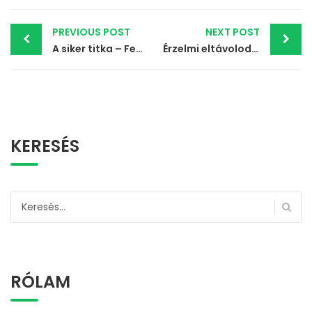
Post
PREVIOUS POST
NEXT POST
A siker titka – Fegyelem vagy motiváció?
Érzelmi eltávolodás a párkapcsolatban – amikor már nem veszekszünk, csak eltávolodunk
navigation
KERESÉS
Keresés:
RÓLAM