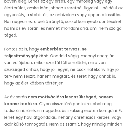
bőven elég. Lehet ez egy érzés, egy minőség vagy egy
életterület, amire idén jobban szeretnél figyelni – például az
egyensúly, a stabilitás, az önbizalom vagy éppen a lassítás.
Ha megvan ez a belső iránytű, sokkal könnyebb döntéseket
hozni az év során, és nemet mondani arra, ami nem szolgál
téged.
Fontos az is, hogy
emberként tervezz, ne
teljesítménygépként.
Gondold végig, mennyi energiád
van valójában, mikor szoktál túlterhelődni, mire van
szükséged ahhoz, hogy jól legyél, ne csak hatékony. Egy jó
terv nem feszít, hanem megtart, és teret hagy annak is,
hogy az élet közben történjen.
Az év során
nem motivációra lesz szükséged, hanem
kapaszkodókra
. Olyan visszatérő pontokra, ahol meg
tudsz állni, ránézni magadra, és szükség esetén korrigálni. Ez
lehet egy havi átgondolás, néhány önreflexiós kérdés, vagy
akár külső támogatás. Nem az számít, hogy mindig minden