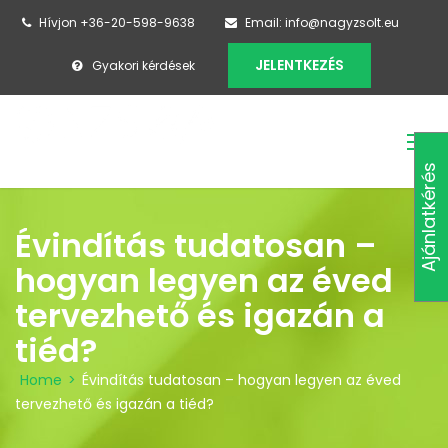
Hívjon +36-20-598-9638
Email: info@nagyzsolt.eu
JELENTKEZÉS
Gyakori kérdések
Ajánlatkérés
Évindítás tudatosan –
hogyan legyen az éved
tervezhető és igazán a
tiéd?
Home
>
Évindítás tudatosan – hogyan legyen az éved
tervezhető és igazán a tiéd?