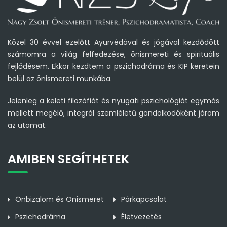
Közel 30 évvel ezelőtt Ayurvédával és jógával kezdődött
számomra a világ felfedezése, önismereti és spirituális
fejlődésem. Ekkor kezdtem a pszichodráma és KIP keretein
belül az önismereti munkába.
Jelenleg a keleti filozófiát és nyugati pszichológiát egymás
mellett megélő, integrál szemléletű gondolkodóként járom
az utamat.
AMIBEN SEGÍTHETEK
Önbizalom és Önismeret
Párkapcsolat
Pszichodráma
Életvezetés