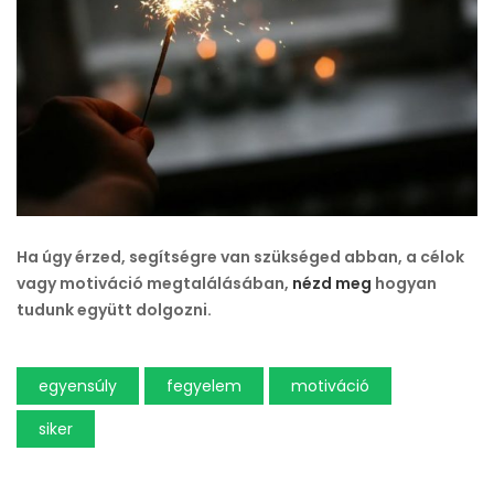
Ha úgy érzed, segítségre van szükséged abban, a célok
vagy motiváció megtalálásában,
nézd meg
hogyan
tudunk együtt dolgozni.
egyensúly
fegyelem
motiváció
siker