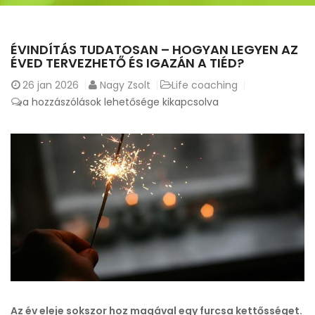
ÉVINDÍTÁS TUDATOSAN – HOGYAN LEGYEN AZ
ÉVED TERVEZHETŐ ÉS IGAZÁN A TIÉD?
26
jan 2026
Nagy Zsolt
Life coaching
Évindítás
a hozzászólások lehetősége kikapcsolva
tudatosan
–
hogyan
legyen
az
éved
tervezhető
és
igazán
a
tiéd?
bejegyzéshez
Az év eleje sokszor hoz magával egy furcsa kettősséget.