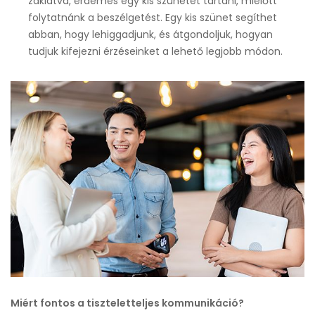
zaklatva, érdemes egy kis szünetet tartani, mielőtt
folytatnánk a beszélgetést. Egy kis szünet segíthet
abban, hogy lehiggadjunk, és átgondoljuk, hogyan
tudjuk kifejezni érzéseinket a lehető legjobb módon.
Miért fontos a tiszteletteljes kommunikáció?