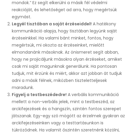
mondok.” Ez segít elkerülni a másik fél védelmi
reakcióját, és lehetőséget ad arra, hogy megértsük
egymást.
Legyél tisztában a saját érzéseiddel!
A hatékony
kommunikáció alapja, hogy tisztában legyünk saját
érzéseinkkel. Ha valami bánt minket, fontos, hogy
megértsük, mi okozta az érzéseinket, mielőtt
elmondanánk másoknak. Az önismeret segít abban,
hogy ne projicáljunk másokra olyan érzéseket, amiket
csak mi saját magunknak generálunk. Ha pontosan
tudjuk, mit érzünk és miért, akkor azt jobban át tudjuk
adni a másik félnek, miközben tiszteletteljesek
maradunk.
Figyelj a testbeszédedre!
A verbális kommunikáció
mellett a non-verbális jelek, mint a testbeszéd, az
arckifejezések és a hangszín, szintén fontos szerepet
játszanak. Egy-egy szó mögött az érzelmek gyakran az
arckifejezéseinken vagy a testtartásunkon is
tükröződnek. Ha valamit őszintén szeretnénk közölni,