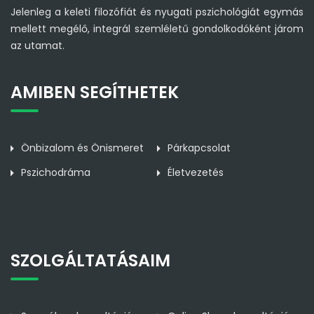
Jelenleg a keleti filozófiát és nyugati pszichológiát egymás
mellett megélő, integrál szemléletű gondolkodóként járom
az utamat.
AMIBEN SEGÍTHETEK
Önbizalom és Önismeret
Párkapcsolat
Pszichodráma
Életvezetés
SZOLGÁLTATÁSAIM