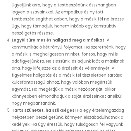
ügyeljünk arra, hogy a testbeszédünk összhangban
legyen a szavainkkal. Az empatikus és nyitott
testbeszéd segíthet abban, hogy a másik fél ne érezze
úgy, hogy támadjuk, hanem inkább egy konstruktív
beszélgetés részese.
Legyél türelmes és hallgasd meg a másikat!
A
kommunikáció kétirányú folyamat. Ha szeretnénk, hogy
a másik is meghallgasson minket, fontos, hogy mi is
odafigyeljünk rá. Ne siessünk, és adjunk időt a másiknak
arra, hogy kifejezze az ő érzéseit és véleményét. A
figyelmes hallgatás és a másik fél tiszteletben tartása
kulcsfontosságú ahhoz, hogy valóban megértsük
egymást. Ha megértjük a másik nézőpontját, akkor
könnyebben elmondhatjuk a saját érzéseinket anélkül,
hogy megbántanánk.
Tarts szünetet, ha szükséges!
Ha egy érzelemgazdag
helyzetben beszélgetünk, könnyen elszabadulhatnak a
kedélyek. Ha úgy érezzük, hogy túlságosan fel vagyunk