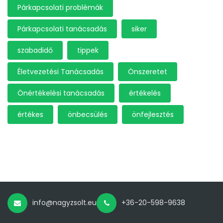
Párkapcsolati problémák
Párkapcsolati tanácsadás
siker
szabadidő
tippek
Életvezetési Tanácsadás
Önszeretet
Önértékelési tanácsadás
értékelés
értékes
önbecsülés
önfejlesztés
info@nagyzsolt.eu
+36-20-598-9638