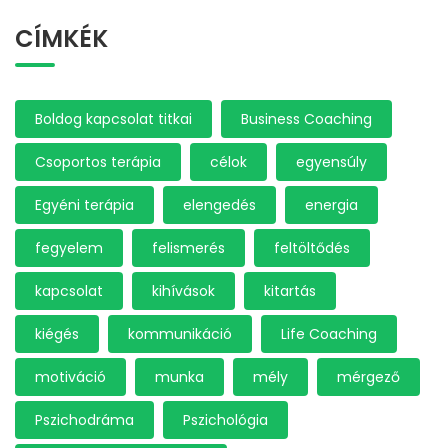
CÍMKÉK
Boldog kapcsolat titkai
Business Coaching
Csoportos terápia
célok
egyensúly
Egyéni terápia
elengedés
energia
fegyelem
felismerés
feltöltődés
kapcsolat
kihívások
kitartás
kiégés
kommunikáció
Life Coaching
motiváció
munka
mély
mérgező
Pszichodráma
Pszichológia