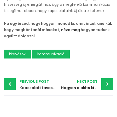
frissesség új energiát hoz, úgy a megfelelő kommunikáció
is segíthet abban, hogy kapcsolataink új életre keljenek.
Ha úgy érzed, hogy hogyan mondd ki, amit érzel, anélkül,
hogy megbántanál másokat,
nézd meg
hogyan tudunk
együtt dolgozni.
kihívások
kommunikáció
Post
PREVIOUS POST
NEXT POST
Kapcsolati tavaszi nagytakarítás – Mérgező kapcsolatok felismerése és elengedése
Hogyan alakíts ki mélyebb és értékesebb kapcsolatokat?
navigation