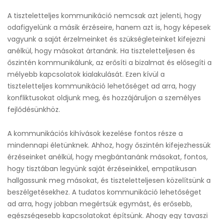
A tiszteletteljes kommunikáció nemcsak azt jelenti, hogy
odafigyelünk a másik érzéseire, hanem azt is, hogy képesek
vagyunk a saját érzelmeinket és szükségleteinket kifejezni
anélkül, hogy másokat ártanánk. Ha tiszteletteljesen és
őszintén kommunikálunk, az erősíti a bizalmat és elősegíti a
mélyebb kapcsolatok kialakulását. Ezen kívül a
tiszteletteljes kommunikáció lehetőséget ad arra, hogy
konfliktusokat oldjunk meg, és hozzájáruljon a személyes
fejlődésünkhöz.
A kommunikációs kihívások kezelése fontos része a
mindennapi életünknek. Ahhoz, hogy őszintén kifejezhessük
érzéseinket anélkül, hogy megbántanánk másokat, fontos,
hogy tisztában legyünk saját érzéseinkkel, empatikusan
hallgassunk meg másokat, és tiszteletteljesen közelítsünk a
beszélgetésekhez. A tudatos kommunikáció lehetőséget
ad arra, hogy jobban megértsük egymást, és erősebb,
egészségesebb kapcsolatokat építsünk. Ahogy egy tavaszi