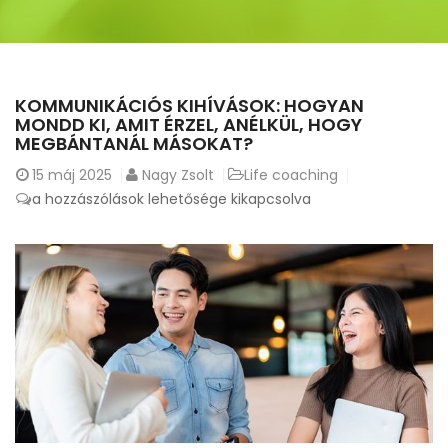
KOMMUNIKÁCIÓS KIHÍVÁSOK: HOGYAN
MONDD KI, AMIT ÉRZEL, ANÉLKÜL, HOGY
MEGBÁNTANÁL MÁSOKAT?
15
máj 2025
Nagy Zsolt
Life coaching
Kommunikációs
a hozzászólások lehetősége kikapcsolva
kihívások:
Hogyan
mondd
ki,
amit
érzel,
anélkül,
hogy
megbántanál
másokat?