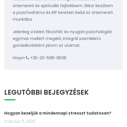
önismereti és spirituális fejlődésem. Ekkor kezdtem
a pszichodráma és KIP keretein belül az önismereti
munkába.
Jelenleg a keleti filozófiát és nyugati pszichológiát
egymás mellett megélő, integrál szemléletű
gondolkodóként járom az utamat.
Hívjon
+36-20-598-9638
LEGUTÓBBI BEJEGYZÉSEK
Hogyan kezeljük a mindennapi stresszt tudatosan?
március 11, 2026