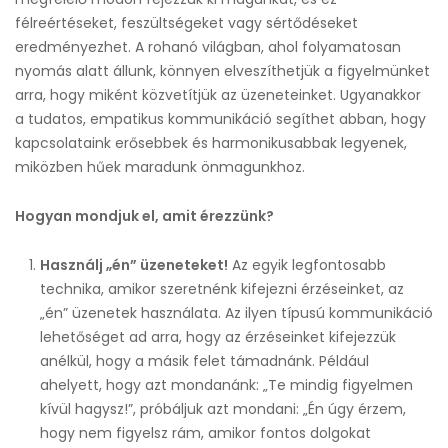
félreértéseket, feszültségeket vagy sértődéseket
eredményezhet. A rohanó világban, ahol folyamatosan
nyomás alatt állunk, könnyen elveszíthetjük a figyelmünket
arra, hogy miként közvetítjük az üzeneteinket. Ugyanakkor
a tudatos, empatikus kommunikáció segíthet abban, hogy
kapcsolataink erősebbek és harmonikusabbak legyenek,
miközben hűek maradunk önmagunkhoz.
Hogyan mondjuk el, amit érezzünk?
Használj „én” üzeneteket!
Az egyik legfontosabb
technika, amikor szeretnénk kifejezni érzéseinket, az
„én” üzenetek használata. Az ilyen típusú kommunikáció
lehetőséget ad arra, hogy az érzéseinket kifejezzük
anélkül, hogy a másik felet támadnánk. Például
ahelyett, hogy azt mondanánk: „Te mindig figyelmen
kívül hagysz!”, próbáljuk azt mondani: „Én úgy érzem,
hogy nem figyelsz rám, amikor fontos dolgokat