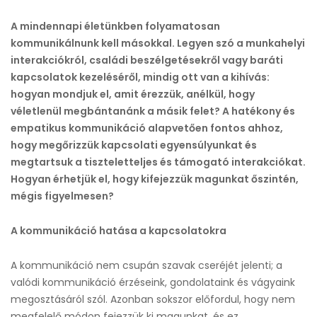
bejegyzéshez
A mindennapi életünkben folyamatosan
kommunikálnunk kell másokkal. Legyen szó a munkahelyi
interakciókról, családi beszélgetésekről vagy baráti
kapcsolatok kezeléséről, mindig ott van a kihívás:
hogyan mondjuk el, amit érezzük, anélkül, hogy
véletlenül megbántanánk a másik felet? A hatékony és
empatikus kommunikáció alapvetően fontos ahhoz,
hogy megőrizzük kapcsolati egyensúlyunkat és
megtartsuk a tiszteletteljes és támogató interakciókat.
Hogyan érhetjük el, hogy kifejezzük magunkat őszintén,
mégis figyelmesen?
A kommunikáció hatása a kapcsolatokra
A kommunikáció nem csupán szavak cseréjét jelenti; a
valódi kommunikáció érzéseink, gondolataink és vágyaink
megosztásáról szól. Azonban sokszor előfordul, hogy nem
megfelelő módon fejezzük ki magunkat, és ez