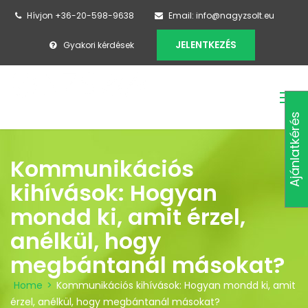
Hívjon +36-20-598-9638
Email: info@nagyzsolt.eu
JELENTKEZÉS
Gyakori kérdések
Ajánlatkérés
Kommunikációs
kihívások: Hogyan
mondd ki, amit érzel,
anélkül, hogy
megbántanál másokat?
Home
>
Kommunikációs kihívások: Hogyan mondd ki, amit
érzel, anélkül, hogy megbántanál másokat?