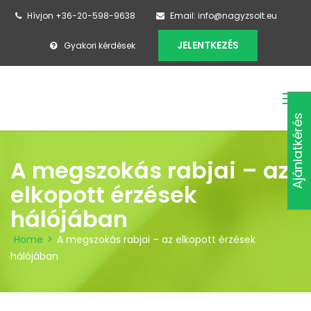
Hívjon +36-20-598-9638
Email: info@nagyzsolt.eu
JELENTKEZÉS
Gyakori kérdések
Ajánlatkérés
A megszokás rabjai – az
elkopott érzések
hálójában
Home
>
A megszokás rabjai – az elkopott érzések
hálójában