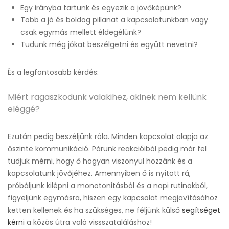
Egy irányba tartunk és egyezik a jövőképünk?
Több a jó és boldog pillanat a kapcsolatunkban vagy
csak egymás mellett éldegélünk?
Tudunk még jókat beszélgetni és együtt nevetni?
És a legfontosabb kérdés:
Miért ragaszkodunk valakihez, akinek nem kellünk
eléggé?
Ezután pedig beszéljünk róla. Minden kapcsolat alapja az
őszinte kommunikáció. Párunk reakcióiból pedig már fel
tudjuk mérni, hogy ő hogyan viszonyul hozzánk és a
kapcsolatunk jövőjéhez. Amennyiben ő is nyitott rá,
próbáljunk kilépni a monotonitásból és a napi rutinokból,
figyeljünk egymásra, hiszen egy kapcsolat megjavításához
ketten kellenek és ha szükséges, ne féljünk külső
segítséget
kérni
a közös útra való vissszataláláshoz!