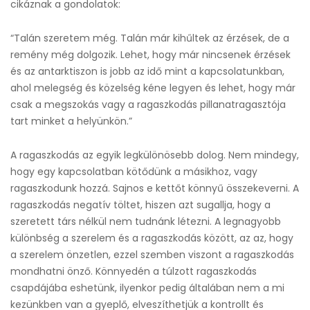
cikáznak a gondolatok:
“Talán szeretem még. Talán már kihűltek az érzések, de a
remény még dolgozik. Lehet, hogy már nincsenek érzések
és az antarktiszon is jobb az idő mint a kapcsolatunkban,
ahol melegség és közelség kéne legyen és lehet, hogy már
csak a megszokás vagy a ragaszkodás pillanatragasztója
tart minket a helyünkön.”
A ragaszkodás az egyik legkülönösebb dolog. Nem mindegy,
hogy egy kapcsolatban kötődünk a másikhoz, vagy
ragaszkodunk hozzá. Sajnos e kettőt könnyű összekeverni. A
ragaszkodás negatív töltet, hiszen azt sugallja, hogy a
szeretett társ nélkül nem tudnánk létezni. A legnagyobb
különbség a szerelem és a ragaszkodás között, az az, hogy
a szerelem önzetlen, ezzel szemben viszont a ragaszkodás
mondhatni önző. Könnyedén a túlzott ragaszkodás
csapdájába eshetünk, ilyenkor pedig általában nem a mi
kezünkben van a gyeplő, elveszíthetjük a kontrollt és