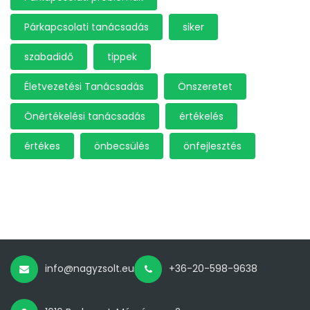
Párkapcsolati tanácsadás
siker
szabadidő
tippek
Életvezetési Tanácsadás
Önszeretet
Önértékelési tanácsadás
értékelés
értékes
önbecsülés
önfejlesztés
info@nagyzsolt.eu
+36-20-598-9638