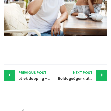
Post
PREVIOUS POST
NEXT POST
Lélek dopping – Mi történik a csetablak mögött?
Boldogságunk titka önmagunkban
navigation