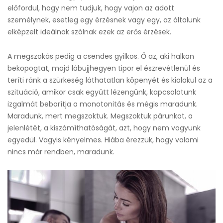
előfordul, hogy nem tudjuk, hogy vajon az adott
személynek, esetleg egy érzésnek vagy egy, az általunk
elképzelt ideálnak szólnak ezek az erős érzések.
A megszokás pedig a csendes gyilkos. Ő az, aki halkan
bekopogtat, majd lábujjhegyen tipor el észrevétlenül és
teríti ránk a szürkeség láthatatlan köpenyét és kialakul az a
szituáció, amikor csak együtt lézengünk, kapcsolatunk
izgalmát beborítja a monotonitás és mégis maradunk.
Maradunk, mert megszoktuk. Megszoktuk párunkat, a
jelenlétét, a kiszámíthatóságát, azt, hogy nem vagyunk
egyedül. Vagyis kényelmes. Hiába érezzük, hogy valami
nincs már rendben, maradunk.