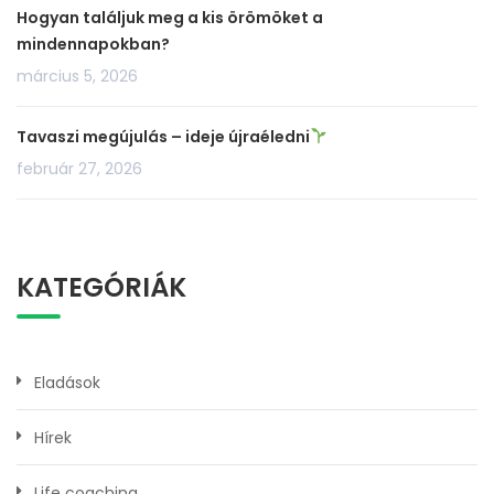
Hogyan találjuk meg a kis örömöket a
mindennapokban?
március 5, 2026
Tavaszi megújulás – ideje újraéledni
február 27, 2026
KATEGÓRIÁK
Eladások
Hírek
Life coaching