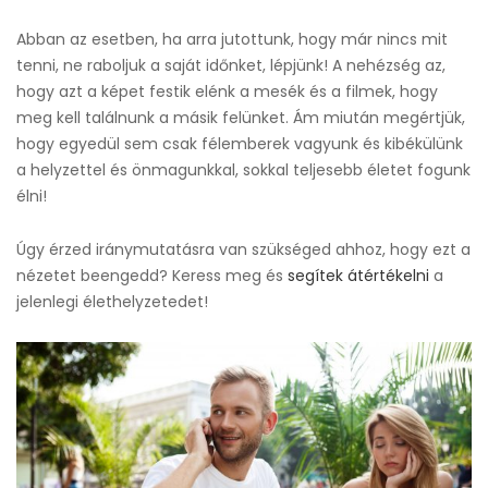
Abban az esetben, ha arra jutottunk, hogy már nincs mit
tenni, ne raboljuk a saját időnket, lépjünk! A nehézség az,
hogy azt a képet festik elénk a mesék és a filmek, hogy
meg kell találnunk a másik felünket. Ám miután megértjük,
hogy egyedül sem csak félemberek vagyunk és kibékülünk
a helyzettel és önmagunkkal, sokkal teljesebb életet fogunk
élni!
Úgy érzed iránymutatásra van szükséged ahhoz, hogy ezt a
nézetet beengedd? Keress meg és
segítek átértékelni
a
jelenlegi élethelyzetedet!