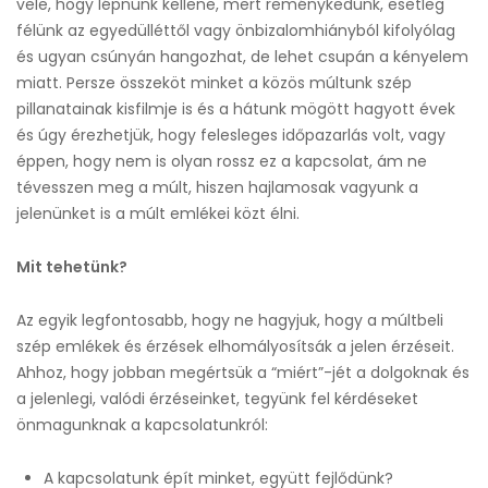
vele, hogy lépnünk kellene, mert reménykedünk, esetleg
félünk az egyedülléttől vagy önbizalomhiányból kifolyólag
és ugyan csúnyán hangozhat, de lehet csupán a kényelem
miatt. Persze összeköt minket a közös múltunk szép
pillanatainak kisfilmje is és a hátunk mögött hagyott évek
és úgy érezhetjük, hogy felesleges időpazarlás volt, vagy
éppen, hogy nem is olyan rossz ez a kapcsolat, ám ne
tévesszen meg a múlt, hiszen hajlamosak vagyunk a
jelenünket is a múlt emlékei közt élni.
Mit tehetünk?
Az egyik legfontosabb, hogy ne hagyjuk, hogy a múltbeli
szép emlékek és érzések elhomályosítsák a jelen érzéseit.
Ahhoz, hogy jobban megértsük a “miért”-jét a dolgoknak és
a jelenlegi, valódi érzéseinket, tegyünk fel kérdéseket
önmagunknak a kapcsolatunkról:
A kapcsolatunk épít minket, együtt fejlődünk?