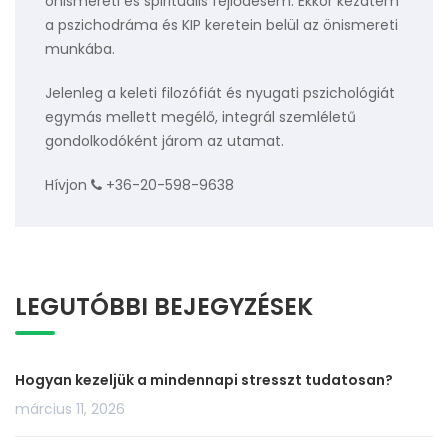
önismereti és spirituális fejlődésem. Ekkor kezdtem
a pszichodráma és KIP keretein belül az önismereti
munkába.
Jelenleg a keleti filozófiát és nyugati pszichológiát
egymás mellett megélő, integrál szemléletű
gondolkodóként járom az utamat.
Hívjon
+36-20-598-9638
LEGUTÓBBI BEJEGYZÉSEK
Hogyan kezeljük a mindennapi stresszt tudatosan?
március 11, 2026