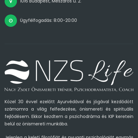
1016 Budapest, Mészáros u. 2.
Ügyfélfogadás: 8:00-20:00
Közel 30 évvel ezelőtt Ayurvédával és jógával kezdődött
számomra a világ felfedezése, önismereti és spirituális
fejlődésem. Ekkor kezdtem a pszichodráma és KIP keretein
belül az önismereti munkába.
Jelenleg a keleti filozófiát és nyugati pszichológiát egymás