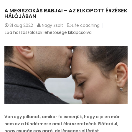
A MEGSZOKÁS RABJAI – AZ ELKOPOTT ÉRZÉSEK
HÁLÓJÁBAN
31
aug 2022
Nagy Zsolt
Life coaching
A
a hozzászólások lehetősége kikapcsolva
megszokás
rabjai
–
az
elkopott
érzések
hálójában
bejegyzéshez
Van egy pillanat, amikor felismerjük, hogy a jelen már
nem az a tündérmese amit élni szeretnénk. Előfordul,
hogy csupán egy apró, de lényeges eltérést