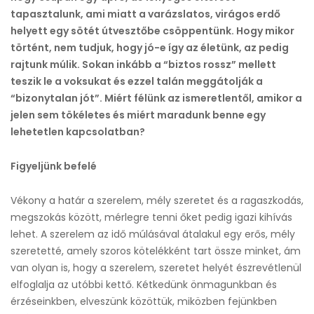
tapasztalunk, ami miatt a varázslatos, virágos erdő
helyett egy sötét útvesztőbe csöppentünk. Hogy mikor
történt, nem tudjuk, hogy jó-e így az életünk, az pedig
rajtunk múlik. Sokan inkább a “biztos rossz” mellett
teszik le a voksukat és ezzel talán meggátolják a
“bizonytalan jót”. Miért félünk az ismeretlentől, amikor a
jelen sem tökéletes és miért maradunk benne egy
lehetetlen kapcsolatban?
Figyeljünk befelé
Vékony a határ a szerelem, mély szeretet és a ragaszkodás,
megszokás között, mérlegre tenni őket pedig igazi kihívás
lehet. A szerelem az idő múlásával átalakul egy erős, mély
szeretetté, amely szoros kötelékként tart össze minket, ám
van olyan is, hogy a szerelem, szeretet helyét észrevétlenül
elfoglalja az utóbbi kettő. Kétkedünk önmagunkban és
érzéseinkben, elveszünk közöttük, miközben fejünkben