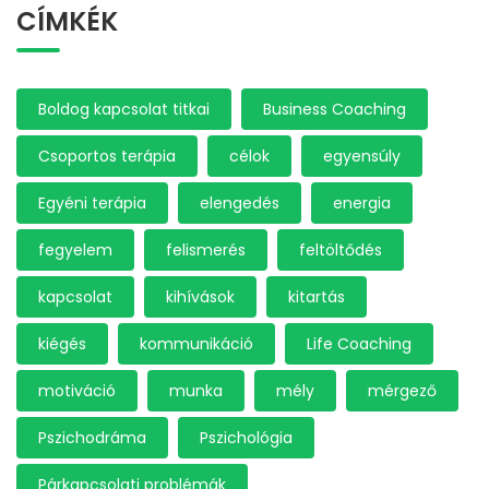
CÍMKÉK
Boldog kapcsolat titkai
Business Coaching
Csoportos terápia
célok
egyensúly
Egyéni terápia
elengedés
energia
fegyelem
felismerés
feltöltődés
kapcsolat
kihívások
kitartás
kiégés
kommunikáció
Life Coaching
motiváció
munka
mély
mérgező
Pszichodráma
Pszichológia
Párkapcsolati problémák